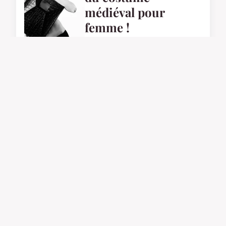
médiéval pour
femme !
9 mars 2024
SHOPPING
Comment choisir
une nuisette pour
femme haut de
gamme ?
6 mars 2024
BEAUTÉ
Quels sont les divers