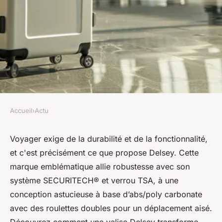
Accueil
›
Actu
ACTU
Choisir une valise solide
Voyager exige de la durabilité et de la fonctionnalité,
et c'est précisément ce que propose Delsey. Cette
Delsey pour voyager l'esprit
marque emblématique allie robustesse avec son
tranquille
système SECURITECH® et verrou TSA, à une
conception astucieuse à base d’abs/poly carbonate
Alice
•
15 mai 2024
•
3 min de lecture
avec des roulettes doubles pour un déplacement aisé.