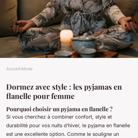
Accueil
›
Mode
MODE
Dormez avec style : les pyjamas en
Dormez avec style : les
flanelle pour femme
pyjamas en flanelle pour
femme
Pourquoi choisir un pyjama en flanelle ?
Si vous cherchez à combiner confort, style et
Antoine
•
9 janvier 2025
•
5 min de lecture
durabilité pour vos nuits d’hiver, le pyjama en flanelle
est une excellente option. Comme le souligne un