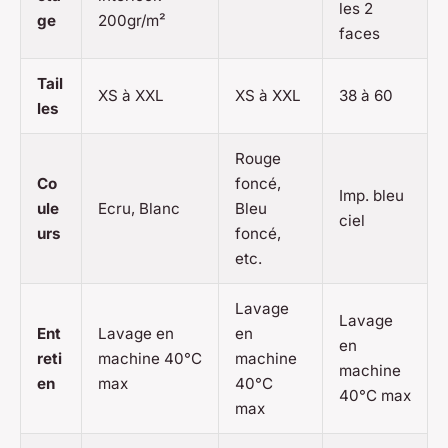
les 2
ge
200gr/m²
faces
Tail
XS à XXL
XS à XXL
38 à 60
les
Rouge
Co
foncé,
Imp. bleu
ule
Ecru, Blanc
Bleu
ciel
urs
foncé,
etc.
Lavage
Lavage
Ent
Lavage en
en
en
reti
machine 40°C
machine
machine
en
max
40°C
40°C max
max