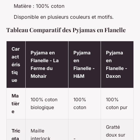
Matière : 100% coton
Disponible en plusieurs couleurs et motifs.
Tableau Comparatif des Pyjamas en Flanelle
Car
Pyjama en
Pyjama
Pyjama
act
Flanelle - La
en
en
éris
Ferme du
Flanelle -
Flanelle -
tiq
Mohair
H&M
Daxon
ue
Ma
100% coton
100%
100%
tièr
biologique
coton
coton pur
e
Gratté
Tric
Maille
doux sur
ota
interlock
-