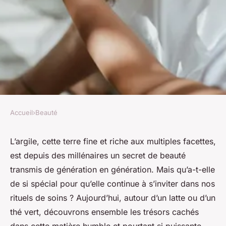
Accueil
›
Beauté
BEAUTÉ
Quels sont les bienfaits de
L’argile, cette terre fine et riche aux multiples facettes,
est depuis des millénaires un secret de beauté
l'argile dans les masques pour
transmis de génération en génération. Mais qu’a-t-elle
la peau ?
de si spécial pour qu’elle continue à s’inviter dans nos
rituels de soins ? Aujourd’hui, autour d’un latte ou d’un
François
•
3 janvier 2024
•
4 min de lecture
thé vert, découvrons ensemble les trésors cachés