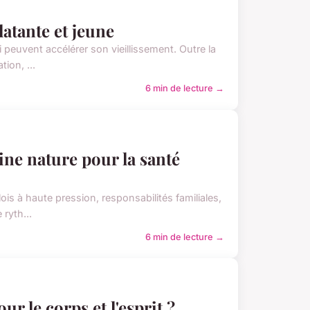
latante et jeune
peuvent accélérer son vieillissement. Outre la
tion, ...
6 min de lecture →
ine nature pour la santé
 à haute pression, responsabilités familiales,
 ryth...
6 min de lecture →
ur le corps et l'esprit ?