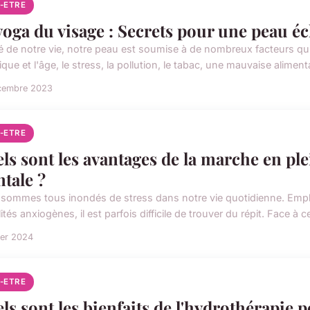
N-ETRE
yoga du visage : Secrets pour une peau éc
é de notre vie, notre peau est soumise à de nombreux facteurs qui 
que et l'âge, le stress, la pollution, le tabac, une mauvaise alimenta
cembre 2023
N-ETRE
ls sont les avantages de la marche en ple
tale ?
sommes tous inondés de stress dans notre vie quotidienne. Emplois
ités anxiogènes, il est parfois difficile de trouver du répit. Face à ce
ier 2024
N-ETRE
ls sont les bienfaits de l'hydrothérapie po