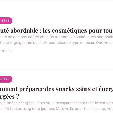
N-ETRE
uté abordable : les cosmétiques pour tous
auté ne doit pas coûter cher. De nombreux cosmétiques abordables
nt une large gamme de choix pour chaque type de peau. Que vous r
vier 2025
N-ETRE
ment préparer des snacks sains et énerg
rgées ?
s journées chargées ! Elles vous accaparent l'esprit, sollicitent vo
mant tout au long de la journée. Mais voilà, pour tenir le coup, votr