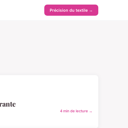
Précision du textile →
rante
4 min de lecture →