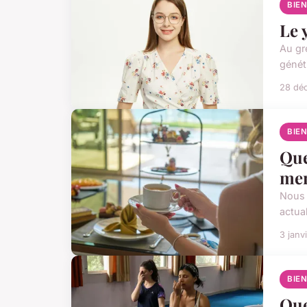
BIE
Le 
Au gr
généti
28 dé
BIE
Que
men
Nous 
actual
3 janv
BIE
Que