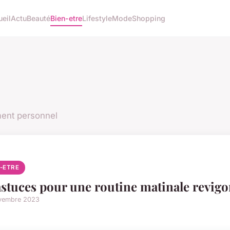
eil
Actu
Beauté
Bien-etre
Lifestyle
Mode
Shopping
ment personnel
N-ETRE
astuces pour une routine matinale revigo
vembre 2023