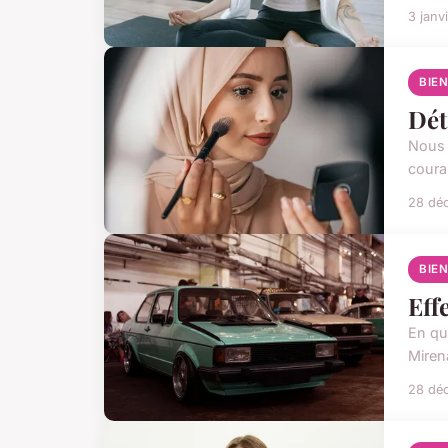
3 janv
BIE
Dét
Nous 
coura
28 dé
BIE
Eff
En qu
Mirena
28 dé