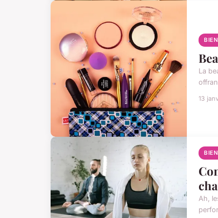
BIE
Bea
La be
offra
13 jan
BIE
Com
cha
Ah, le
perfor