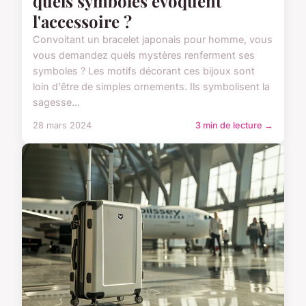
quels symboles évoquent
l'accessoire ?
Convoitant un bracelet japonais pour homme, vous
vous demandez quels mystères renferment ses
symboles ? Les motifs décorant ces bijoux sont
loin d'être de simples ornements. Ils symbolisent la
sagesse...
28 mars 2024
3 min de lecture →