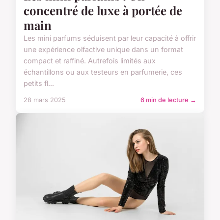
concentré de luxe à portée de
main
Les mini parfums séduisent par leur capacité à offrir
une expérience olfactive unique dans un format
compact et raffiné. Autrefois limités aux
échantillons ou aux testeurs en parfumerie, ces
petits fl...
28 mars 2025
6 min de lecture →