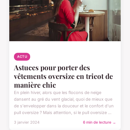
ACTU
Astuces pour porter des
vêtements oversize en tricot de
manière chic
En plein hiver, alors que les flocons de neige
dansent au gré du vent glacial, quoi de mieux que
de s'envelopper dans la douceur et le confort d'un
pull oversize ? Mais attention, si le pull oversize ...
3 janvier 2024
6 min de lecture →