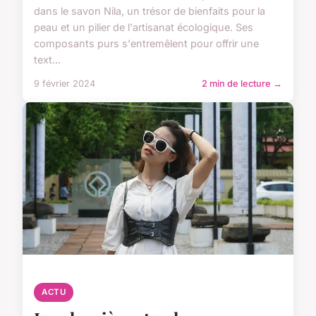
dans le savon Nila, un trésor de bienfaits pour la
peau et un pilier de l'artisanat écologique. Ses
composants purs s'entremêlent pour offrir une
text...
9 février 2024
2 min de lecture →
ACTU