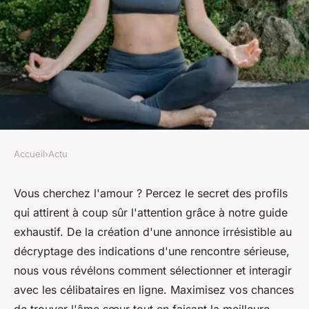
Accueil
›
Actu
ACTU
Découvrez les meilleures
Vous cherchez l'amour ? Percez le secret des profils
qui attirent à coup sûr l'attention grâce à notre guide
annonces de célibataires
exhaustif. De la création d'une annonce irrésistible au
décryptage des indications d'une rencontre sérieuse,
Alice
•
17 mai 2024
•
3 min de lecture
nous vous révélons comment sélectionner et interagir
avec les célibataires en ligne. Maximisez vos chances