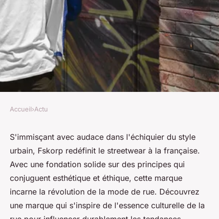
Accueil
›
Actu
ACTU
Fskorp, le nouveau visage du
S'immisçant avec audace dans l'échiquier du style
urbain, Fskorp redéfinit le streetwear à la française.
streetwear français
Avec une fondation solide sur des principes qui
conjuguent esthétique et éthique, cette marque
Alice
•
13 mai 2024
•
3 min de lecture
incarne la révolution de la mode de rue. Découvrez
une marque qui s'inspire de l'essence culturelle de la