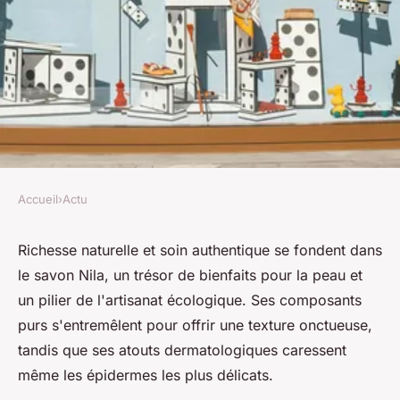
Accueil
›
Actu
ACTU
Les caractéristiques et les
Richesse naturelle et soin authentique se fondent dans
le savon Nila, un trésor de bienfaits pour la peau et
bienfaits du savon Nila
un pilier de l'artisanat écologique. Ses composants
purs s'entremêlent pour offrir une texture onctueuse,
Alice
•
9 février 2024
•
2 min de lecture
tandis que ses atouts dermatologiques caressent
même les épidermes les plus délicats.