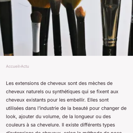
Accueil
›
Actu
ACTU
Extension cheveux : tout
Les extensions de cheveux sont des mèches de
cheveux naturels ou synthétiques qui se fixent aux
savoir sur les mèches de
cheveux existants pour les embellir. Elles sont
cheveux artificielles
utilisées dans l’industrie de la beauté pour changer de
look, ajouter du volume, de la longueur ou des
Alice
•
20 janvier 2024
•
12 min de lecture
couleurs à sa chevelure. Il existe différents types