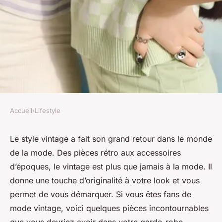
Accueil
›
Lifestyle
LIFESTYLE
Les pièces vintage
Le style vintage a fait son grand retour dans le monde
de la mode. Des pièces rétro aux accessoires
incontournables dans votre
d’époques, le vintage est plus que jamais à la mode. Il
garde-robe
donne une touche d’originalité à votre look et vous
permet de vous démarquer. Si vous êtes fans de
Louise
•
28 décembre 2023
•
5 min de lecture
mode vintage, voici quelques pièces incontournables