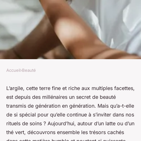
Accueil
›
Beauté
BEAUTÉ
Quels sont les bienfaits de
L’argile, cette terre fine et riche aux multiples facettes,
est depuis des millénaires un secret de beauté
l'argile dans les masques pour
transmis de génération en génération. Mais qu’a-t-elle
la peau ?
de si spécial pour qu’elle continue à s’inviter dans nos
rituels de soins ? Aujourd’hui, autour d’un latte ou d’un
François
•
3 janvier 2024
•
4 min de lecture
thé vert, découvrons ensemble les trésors cachés