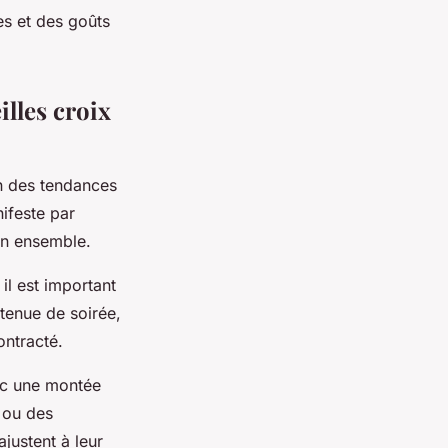
es et des goûts
illes croix
on des tendances
ifeste par
on ensemble.
il est important
 tenue de soirée,
ontracté.
ec une montée
 ou des
justent à leur