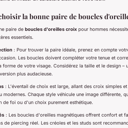
oisir la bonne paire de boucles d'oreille
une paire de
boucles d'oreilles croix
pour hommes nécessite
tères essentiels.
ection
: Pour trouver la paire idéale, prenez en compte votr
occasion. Les boucles doivent compléter votre tenue et corr
la forme de votre visage. Considérez la taille et le design – 
 version plus audacieuse.
ns
: L'éventail de choix est large, allant des croix simples e
u modernes. Chaque style véhicule une image différente, qu'
n de foi ou d'un choix purement esthétique.
és
: Les boucles d'oreilles magnétiques offrent confort et fa
s de piercing réel. Les créoles et les studs sont recomman