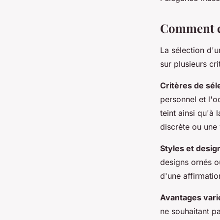
Antoine
•
15 avril 2024
•
3 min de lecture
Comment ch
La sélection d'
sur plusieurs cri
Critères de sél
personnel et l'
teint ainsi qu'à 
discrète ou une
Styles et desig
designs ornés o
d'une affirmatio
Avantages vari
ne souhaitant pa