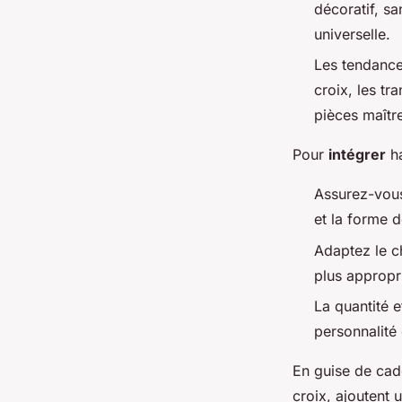
décoratif, sa
universelle.
Les tendance
croix, les t
pièces maît
Pour
intégrer
ha
Assurez-vous
et la forme d
Adaptez le ch
plus appropr
La quantité e
personnalité 
En guise de cad
croix, ajoutent 