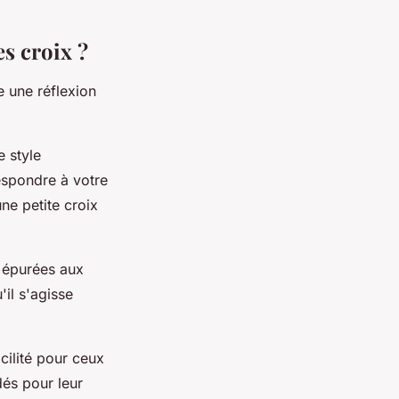
s croix ?
 une réflexion
e style
espondre à votre
une petite croix
t épurées aux
il s'agisse
cilité pour ceux
dés pour leur