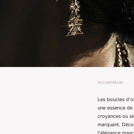
Accueil
›
Mode
MODE
Boucles d'oreilles 
Les boucles d'o
une essence de s
pourquoi les choisir
croyances ou si
marquant. Décou
l'élégance mascu