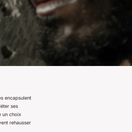
es encapsulent
léter ses
e un choix
ent rehausser