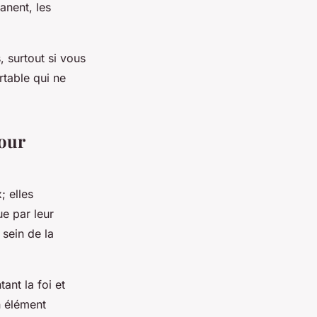
anent, les
 surtout si vous
rtable qui ne
pour
; elles
ue par leur
 sein de la
ant la foi et
n élément