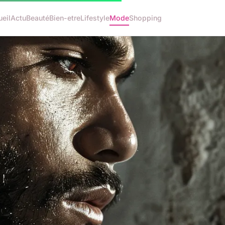
eil
Actu
Beauté
Bien-etre
Lifestyle
Mode
Shopping