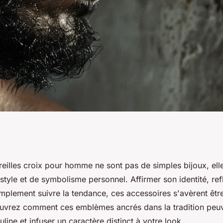
croix pour homme :
reilles croix pour homme ne sont pas de simples bijoux, ell
tyle et de symbolisme personnel. Affirmer son identité, ref
 ?
mplement suivre la tendance, ces accessoires s'avèrent êtr
vrez comment ces emblèmes ancrés dans la tradition peuv
line et infuser un caractère distinct à votre look.