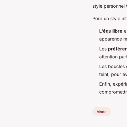
style personnel 
Pour un style in
L'équilibre
es
apparence ma
Les
préfére
attention par
Les boucles 
teint, pour év
Enfin, expér
compromettre
Mode