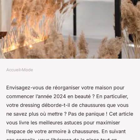
Accueil
›
Mode
MODE
Quelles astuces pour
Envisagez-vous de réorganiser votre
maison
pour
commencer l’année 2024 en beauté ? En particulier,
maximiser l'espace dans votre
votre
dressing
déborde-t-il de chaussures que vous
armoire à chaussures ?
ne savez plus où mettre ? Pas de panique ! Cet article
vous livre les meilleures
astuces
pour maximiser
Antoine
•
3 janvier 2024
•
5 min de lecture
l’espace de votre
armoire
à chaussures. En suivant