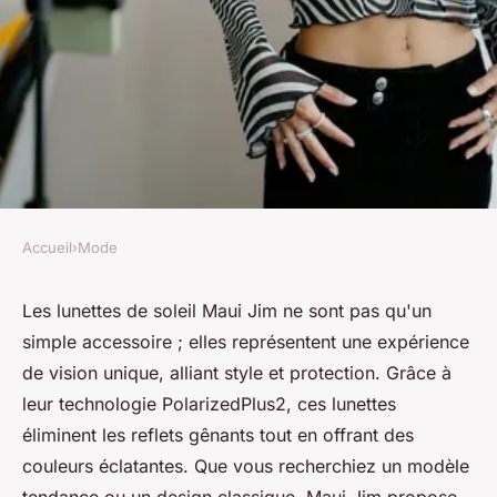
Accueil
›
Mode
MODE
Lunettes de soleil maui jim :
Les lunettes de soleil Maui Jim ne sont pas qu'un
simple accessoire ; elles représentent une expérience
l'escapade sous le soleil
de vision unique, alliant style et protection. Grâce à
leur technologie PolarizedPlus2, ces lunettes
Antoine
•
25 février 2025
•
7 min de lecture
éliminent les reflets gênants tout en offrant des
couleurs éclatantes. Que vous recherchiez un modèle