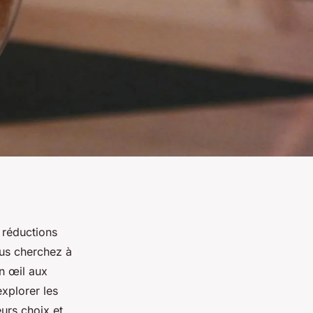
 réductions
ous cherchez à
un œil aux
explorer les
eurs choix et