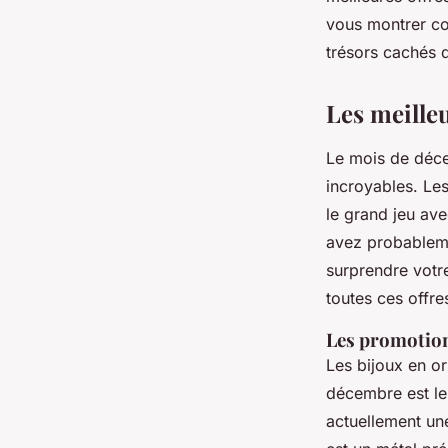
Antoine
•
31 janvier 2025
•
8 min de lecture
vous montrer co
trésors cachés 
Les meille
Le mois de déce
incroyables. Le
le grand jeu av
avez probableme
surprendre votr
toutes ces offre
Les promotions
Les bijoux en o
décembre est le
actuellement une