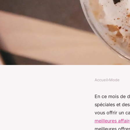
Accueil
›
Mode
MODE
Réductions spéciales
En ce mois de d
spéciales et des
affaires bijoux déc
vous offrir un ca
meilleures affa
meilleures offre