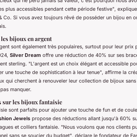
écieux qui ne perd jamais sa valeur, c'est pourquoi nous av
es plus accessibles pendant cette période festive"
, explique
 Co. Si vous avez toujours rêvé de posséder un bijou en or,
is.
 les bijoux en argent
gent sont également très populaires, surtout pour leur prix 
024,
Silver Dream
offre une réduction de 40% sur ses brace
ent sterling.
"L'argent est un choix élégant et accessible po
er une touche de sophistication à leur tenue"
, affirme la cré
 qui cherchent à renouveler leur collection de bijoux sans 
e pas manquer.
 sur les bijoux fantaisie
isie sont parfaits pour ajouter une touche de fun et de coule
shion Jewels
propose des réductions allant jusqu'à 60% su
agues et colliers fantaisie.
"Nous voulons que nos clients p
nnel sans se soucier du budget"
, déclare le fondateur de Fa