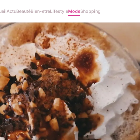
eil
Actu
Beauté
Bien-etre
Lifestyle
Mode
Shopping