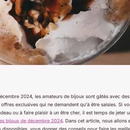
 : meilleures
écembre 2024, les amateurs de bijoux sont gâtés avec des
 offres exclusives qui ne demandent qu'à être saisies. Si v
embre 2024
deau ou à faire plaisir à un être cher, il est temps de jeter 
ires bijoux de décembre 2024
. Dans cet article, nous allons 
s disponibles, vous donner des conseils pour faire les meill