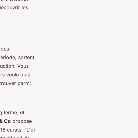
écouvrir les
ldes
ériode, sortent
uction. Vous
rs voulu ou à
trouver parmi
g terme, et
 & Co
propose
 18 carats.
"L'or