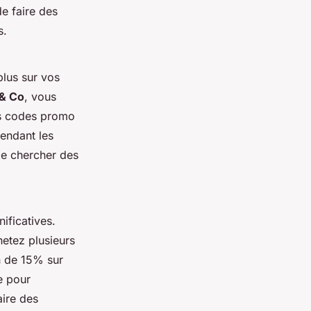
e faire des
s.
lus sur vos
 & Co
, vous
s codes promo
endant les
de chercher des
ificatives.
etez plusieurs
 de 15% sur
te pour
aire des