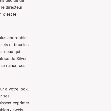
ons décidé de
 le directeur
 c'est le
plus abordable.
lets et boucles
ur ceux qui
atrice de Silver
se ruiner, ces
ur à votre look.
r ses
uissent exprimer
shion Jewels.