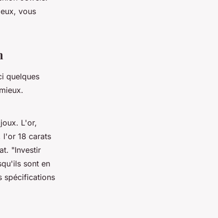
ieux, vous
n
ici quelques
 mieux.
joux. L'or,
 l'or 18 carats
lat.
"Investir
qu'ils sont en
s spécifications