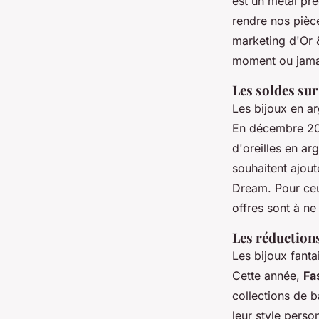
est un métal pr
rendre nos pièc
marketing d'Or &
moment ou jama
Les soldes sur
Les bijoux en ar
En décembre 2
d'oreilles en arg
souhaitent ajout
Dream. Pour ceux
offres sont à n
Les réductions
Les bijoux fanta
Cette année,
Fa
collections de b
leur style perso