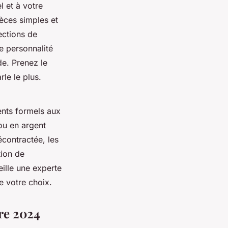
l et à votre
ièces simples et
ections de
re personnalité
de. Prenez le
rle le plus.
ents formels aux
ou en argent
écontractée, les
tion de
eille une experte
e votre choix.
re 2024