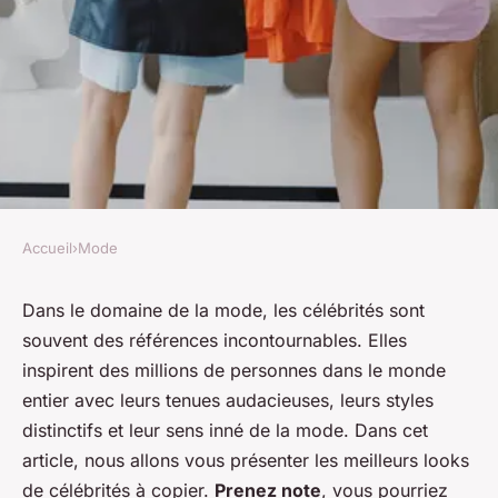
Accueil
›
Mode
MODE
Les meilleurs looks de
Dans le domaine de la mode, les célébrités sont
souvent des références incontournables. Elles
célébrités à copier
inspirent des millions de personnes dans le monde
entier avec leurs tenues audacieuses, leurs styles
Antoine
•
14 septembre 2023
•
6 min de lecture
distinctifs et leur sens inné de la mode. Dans cet
article, nous allons vous présenter les meilleurs looks
de célébrités à copier.
Prenez note
, vous pourriez