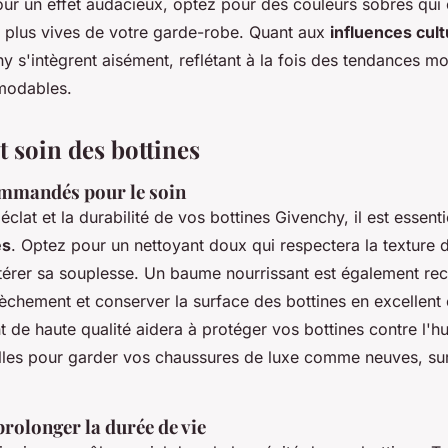
Pour un effet audacieux, optez pour des couleurs sobres qui
s plus vives de votre garde-robe. Quant aux
influences cult
y s'intègrent aisément, reflétant à la fois des tendances m
modables.
t soin des bottines
mmandés pour le soin
éclat et la durabilité de vos bottines Givenchy, il est essentie
és
. Optez pour un nettoyant doux qui respectera la texture 
térer sa souplesse. Un baume nourrissant est également 
èchement et conserver la surface des bottines en excellent é
 de haute qualité aidera à protéger vos bottines contre l'hu
elles pour garder vos chaussures de luxe comme neuves, su
rolonger la durée de vie