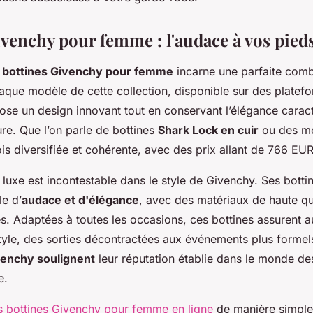
ivenchy pour femme : l'audace à vos pied
e
bottines Givenchy pour femme
incarne une parfaite comb
aque modèle de cette collection, disponible sur des plat
se un design innovant tout en conservant l’élégance caract
re. Que l’on parle de bottines
Shark Lock en cuir
ou des mo
 fois diversifiée et cohérente, avec des prix allant de 766 E
luxe est incontestable dans le style de Givenchy. Ses botti
le d’
audace et d'élégance
, avec des matériaux de haute qu
es. Adaptées à toutes les occasions, ces bottines assurent au
style, des sorties décontractées aux événements plus formel
enchy soulignent
leur réputation établie dans le monde d
e.
s bottines Givenchy pour femme en ligne
de manière simple 