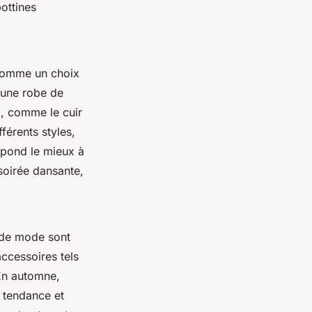
bottines
t comme un choix
 une robe de
e
, comme le cuir
férents styles,
spond le mieux à
soirée dansante,
 de mode sont
ccessoires tels
 En automne,
k tendance et