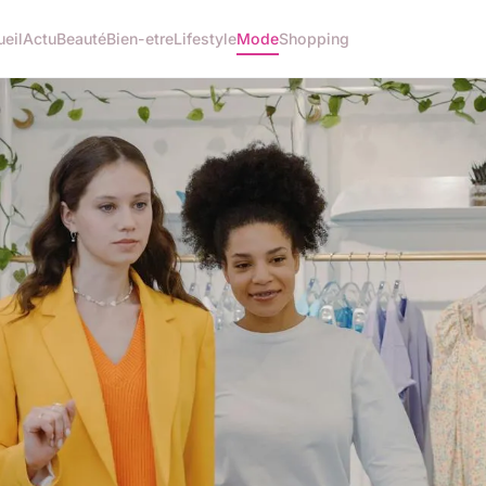
eil
Actu
Beauté
Bien-etre
Lifestyle
Mode
Shopping