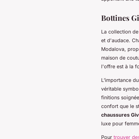
Antoine
•
29 novembre 2024
•
11 min de lecture
Bottines G
La collection d
et d'audace. Ch
Modalova, propo
maison de coutu
l'offre est à la
L’importance du 
véritable symbo
finitions soigné
confort que le 
chaussures Giv
luxe pour femm
Pour
trouver de