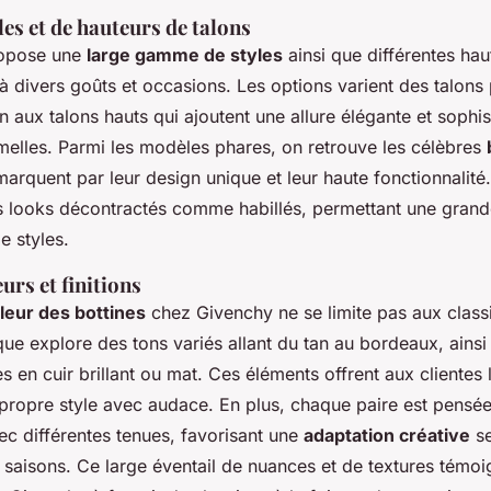
es et de hauteurs de talons
ropose une
large gamme de styles
ainsi que différentes hau
à divers goûts et occasions. Les options varient des talons 
n aux talons hauts qui ajoutent une allure élégante et sophi
rmelles. Parmi les modèles phares, on retrouve les célèbres
marquent par leur design unique et leur haute fonctionnalité
s looks décontractés comme habillés, permettant une gran
e styles.
urs et finitions
leur des bottines
chez Givenchy ne se limite pas aux classi
ue explore des tons variés allant du tan au bordeaux, ainsi
es en cuir brillant ou mat. Ces éléments offrent aux clientes l
 propre style avec audace. En plus, chaque paire est pensé
ec différentes tenues, favorisant une
adaptation créative
se
 saisons. Ce large éventail de nuances et de textures témo