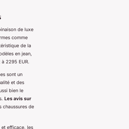
s
inaison de luxe
eformes comme
éristique de la
dèles en jean,
UR à 2295 EUR.
nes sont un
alité et des
ssi bien le
s.
Les avis sur
es chaussures de
et efficace, les