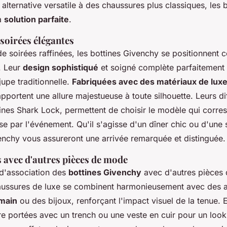
alternative versatile à des chaussures plus classiques, les 
a
solution parfaite
.
soirées élégantes
 de soirées raffinées, les bottines Givenchy se positionnen
. Leur
design sophistiqué
et soigné complète parfaitement
jupe traditionnelle.
Fabriquées avec des matériaux de lux
pportent une allure majestueuse à toute silhouette. Leurs dif
tines Shark Lock, permettent de choisir le modèle qui corre
se par l'événement. Qu'il s'agisse d'un dîner chic ou d'une 
venchy vous assureront une arrivée remarquée et distinguée.
avec d'autres pièces de mode
 d'association des
bottines Givenchy
avec d'autres pièces
haussures de luxe se combinent harmonieusement avec des a
 main
ou des bijoux, renforçant l'impact visuel de la tenue.
re portées avec un trench ou une veste en cuir pour un loo