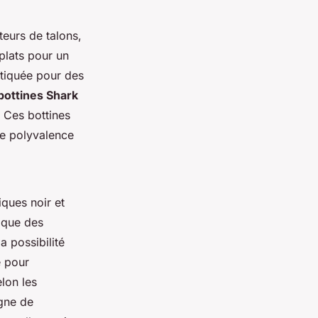
teurs de talons,
plats pour un
stiquée pour des
bottines Shark
. Ces bottines
de polyvalence
ques noir et
 que des
a possibilité
e pour
lon les
igne de