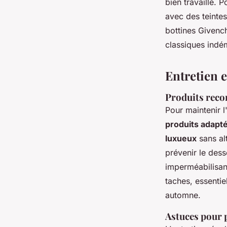
bien travaillé. 
avec des teinte
bottines Givench
classiques indé
Entretien e
Produits reco
Pour maintenir l'
produits adapt
luxueux
sans al
prévenir le dess
imperméabilisant
taches, essenti
automne.
Astuces pour p