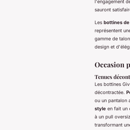
l'engagement de 
sauront satisfai
Les
bottines d
représentent une
gamme de talons 
design et d'élé
Occasion p
Tenues décont
Les bottines Gi
décontractée.
P
ou un pantalon 
style
en fait un 
à un pull oversi
transformant une