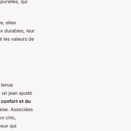
porelles, qui
, elles
x durables, leur
t les valeurs de
 tenue
c un jean ajusté
u confort et du
aise. Associées
on chic,
ceux qui