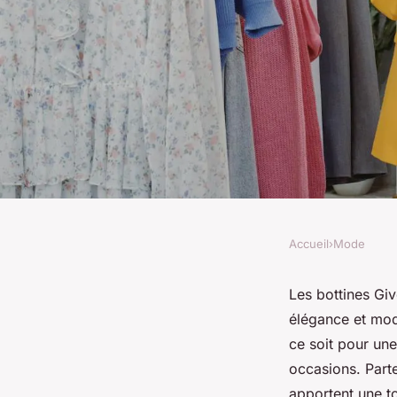
Accueil
›
Mode
MODE
Bottines givenchy p
Les bottines Gi
élégance et mode
l'audace à vos pieds
ce soit pour une
occasions. Part
apportent une t