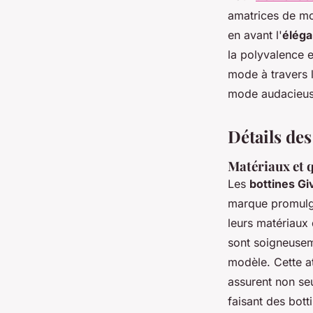
amatrices de mo
en avant l'
éléga
la polyvalence e
mode à travers 
mode audacieuse
Détails des
Matériaux et q
Les
bottines G
marque promulg
leurs matériaux d
sont soigneusem
modèle. Cette at
assurent non se
faisant des bott