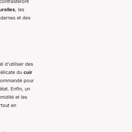
 contrasteront
urelles
, les
odernes et des
l d'utiliser des
délicate du
cuir
recommandé pour
tat. Enfin, un
midité et les
rtout en