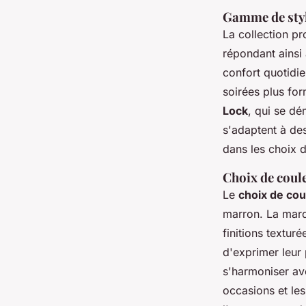
Gamme de styl
La collection p
répondant ainsi 
confort quotidie
soirées plus fo
Lock
, qui se dé
s'adaptent à de
dans les choix d
Choix de coule
Le
choix de cou
marron. La marq
finitions texturé
d'exprimer leur
s'harmoniser av
occasions et les