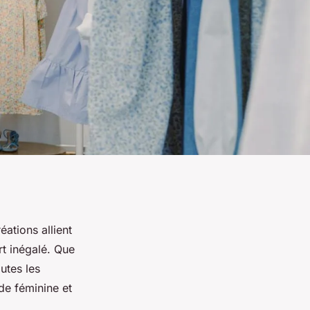
ations allient
rt inégalé. Que
utes les
de féminine et